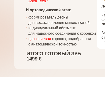
Astra Tech?
Л
И ортопедический этап:
п
н
формирователь десны
ф
для восстановления мягких тканей
л
индивидуальный абатмент
З
для надёжного соединения с коронкой
с
циркониевая
коронка, подобранная
п
с анатомической точностью
ИТОГО ГОТОВЫЙ ЗУБ
1499 €