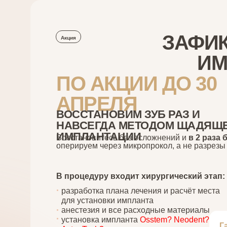
ЗАФИК
Акция
ИМ
ПО АКЦИИ ДО 30
АПРЕЛЯ
ВОССТАНОВИМ ЗУБ РАЗ И
НАВСЕГДА МЕТОДОМ ЩАДЯЩ
ИМПЛАНТАЦИИ
Восстановитесь без осложнений и
в 2 раза
оперируем через микропрокол, а не разрезы
В процедуру входит хирургический этап:
разработка плана лечения и расчёт места
для установки импланта
анестезия и все расходные материалы
установка импланта
Osstem? Neodent? Nobe
Г